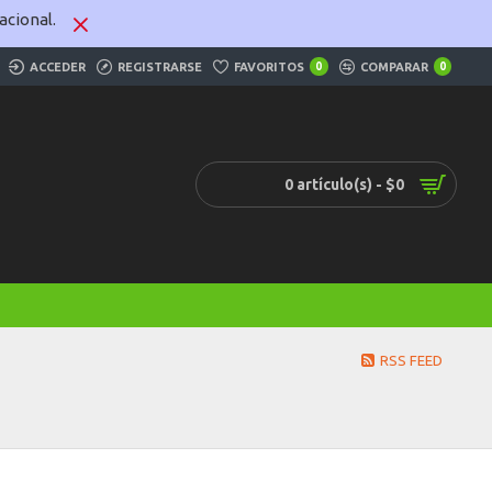
cional.
ACCEDER
REGISTRARSE
FAVORITOS
0
COMPARAR
0
0 artículo(s) - $0
RSS FEED