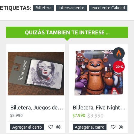
ETIQUETAS:
Billetera
Intensamente
excelente Calidad
QUIZÁS TAMBIEN TE INTERESE ...
-20 %
Billetera, Juegos del Hambre, Similar al Cuero
Billetera, Five Night Freddy, Excelente Calidad
$9.990
$8.990
$7.990
Agregar al carro
Agregar al carro