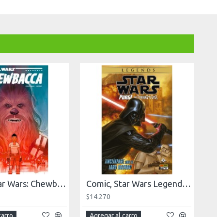
Comic, Star Wars: Chewbacca
Comic, Star Wars Legends: The Tyrant's Fist
$14.270
carro
Agregar al carro