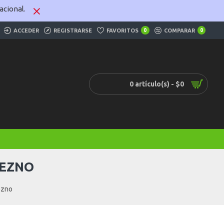
cional.
ACCEDER
REGISTRARSE
FAVORITOS
0
COMPARAR
0
0 artículo(s) - $0
BEZNO
ezno