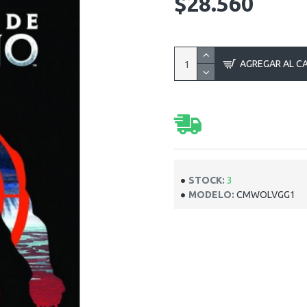
$28.560
AGREGAR AL C
STOCK:
3
MODELO:
CMWOLVGG1