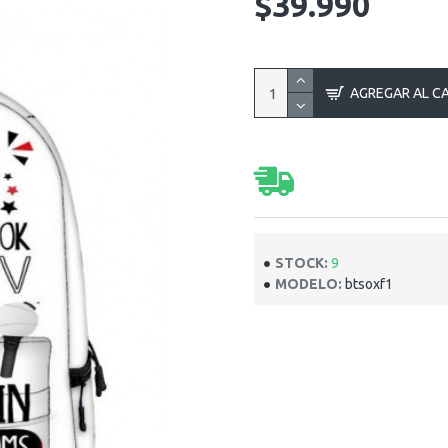
$39.990
AGREGAR AL C
STOCK:
9
MODELO:
btsoxf1