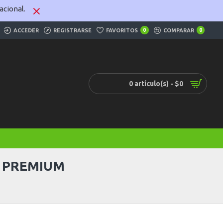
cional.
ACCEDER
REGISTRARSE
FAVORITOS
0
COMPARAR
0
0 artículo(s) - $0
M PREMIUM