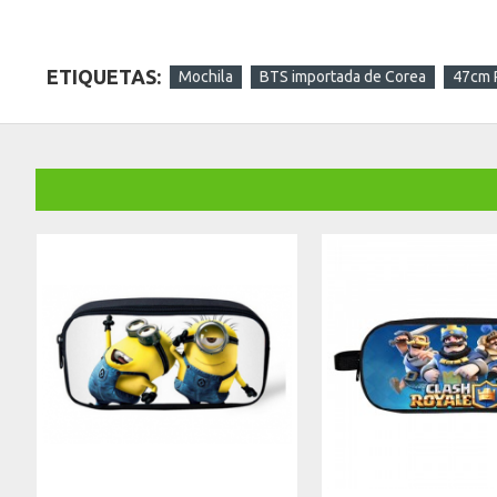
ETIQUETAS:
Mochila
BTS importada de Corea
47cm