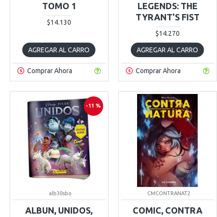
TOMO 1
LEGENDS: THE
TYRANT'S FIST
$14.130
$14.270
AGREGAR AL CARRO
AGREGAR AL CARRO
Comprar Ahora
Comprar Ahora
-11 %
alb30sbo
CMCONTRANAT2
ALBUN, UNIDOS,
COMIC, CONTRA