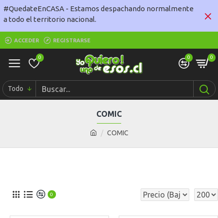
#QuedateEnCASA - Estamos despachando normalmente
a todo el territorio nacional.
ACCEDER
REGISTRARSE
0
0
0
Todo
COMIC
COMIC
0