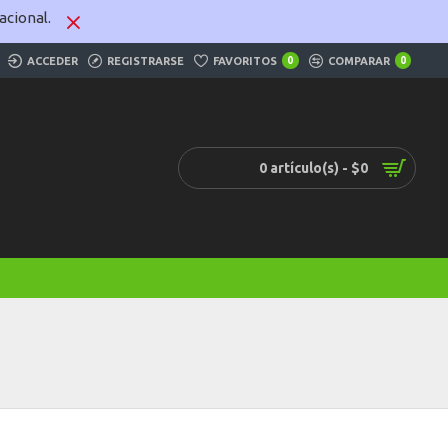
cional.
ACCEDER
REGISTRARSE
FAVORITOS
0
COMPARAR
0
0 artículo(s) - $0