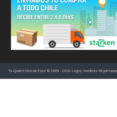
Yo Quiero Uno de Esos! © 2008 - 2020. Logos, nombres de personaje