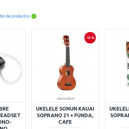
or de productos
0
-13 %
ukelecafe21
BRE
UKELELE SONUN KAUAI
UKELEL
HEADSET
SOPRANO 21 + FUNDA,
SOPRAN
FONO-
CAFE
ONO