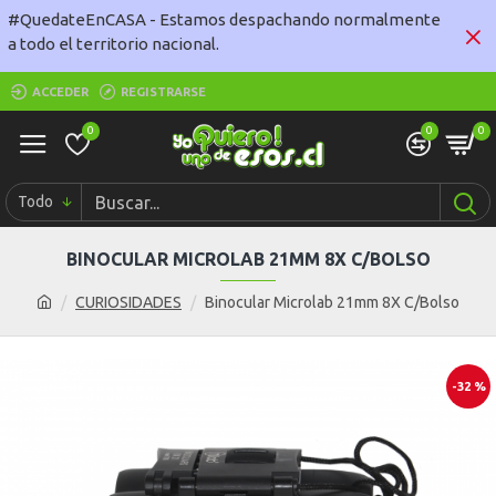
#QuedateEnCASA - Estamos despachando normalmente
a todo el territorio nacional.
ACCEDER
REGISTRARSE
0
0
0
Todo
BINOCULAR MICROLAB 21MM 8X C/BOLSO
CURIOSIDADES
Binocular Microlab 21mm 8X C/Bolso
-32 %