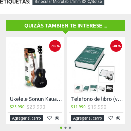
ETIQUETAS:
Binocular Microlab 21mm 8X C/Bolso
QUIZÁS TAMBIEN TE INTERESE ...
-13 %
-40 %
Ukelele Sonun Kauai Soprano 21 + Funda, Negro
Telefono de libro (verde)
$29.990
$19.990
$25.990
$11.990
Agregar al carro
Agregar al carro