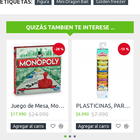
ETIQUETAS:
Figura
Mini Dragon Ball
Golden freezer
QUIZÁS TAMBIEN TE INTERESE ...
-28 %
-13 %
Juego de Mesa, Monopoly, Modular
PLASTICINAS, PARTY PACK PLAY DOH X 10 UNIDADES
$24.990
$7.990
$17.990
$6.990
Agregar al carro
Agregar al carro