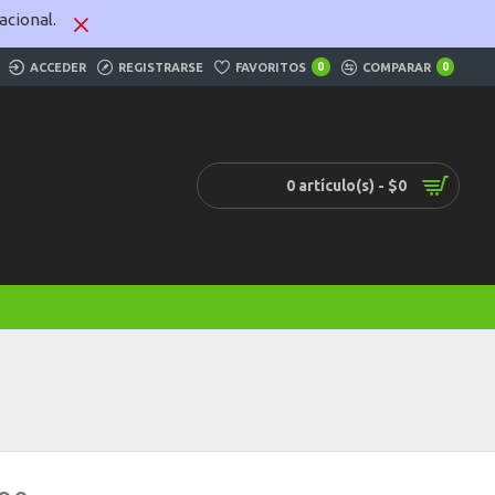
cional.
ACCEDER
REGISTRARSE
FAVORITOS
0
COMPARAR
0
0 artículo(s) - $0