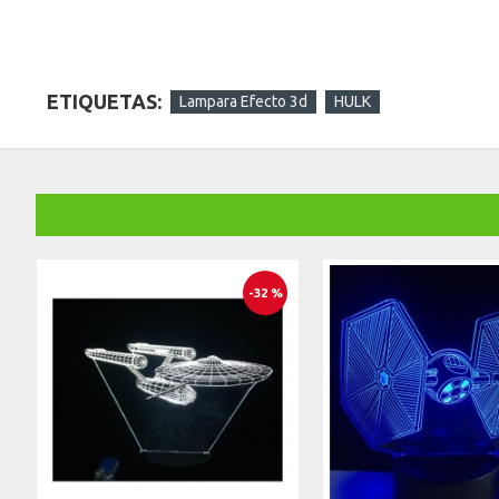
ETIQUETAS:
Lampara Efecto 3d
HULK
-32 %