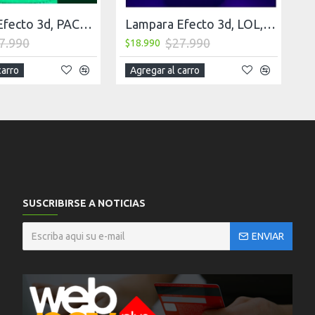
Lampara Efecto 3d, PACMAN
Lampara Efecto 3d, LOL, League of Legends
7.990
$27.990
$18.990
carro
Agregar al carro
SUSCRIBIRSE A NOTICIAS
ENVIAR