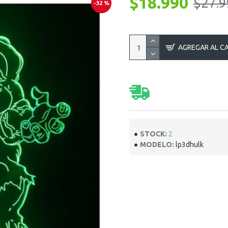
$18.990
$27.9
-32 %
AGREGAR AL C
STOCK:
2
MODELO:
lp3dhulk