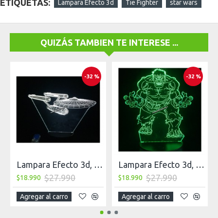
ETIQUETAS:
Lampara Efecto 3d
Tie Fighter
star wars
QUIZÁS TAMBIEN TE INTERESE ...
-32 %
-32 %
Lampara Efecto 3d, Enterprise 2
Lampara Efecto 3d, Hulk
$27.990
$27.990
$18.990
$18.990
Agregar al carro
Agregar al carro