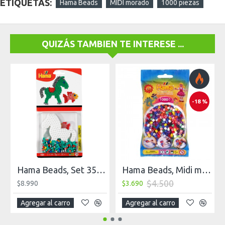
ETIQUETAS:
Hama Beads
MIDI morado
1000 piezas
QUIZÁS TAMBIEN TE INTERESE ...
-18 %
Hama Beads, Set 350 piezas + placa pequeña + papel
Hama Beads, Midi mix 10 , 1000 piezas
$4.500
$8.990
$3.690
Agregar al carro
Agregar al carro