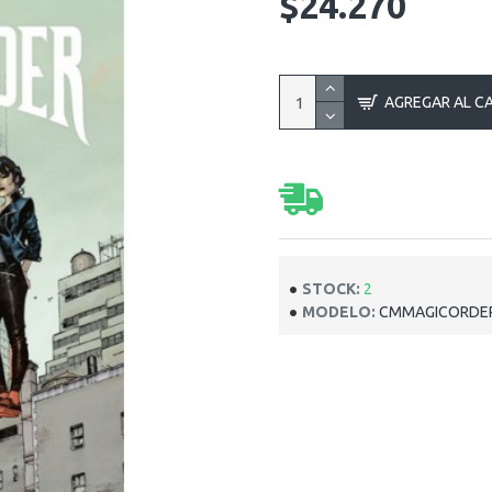
$24.270
AGREGAR AL C
STOCK:
2
MODELO:
CMMAGICORDE