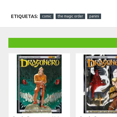
ETIQUETAS:
comic
the magic order
panini