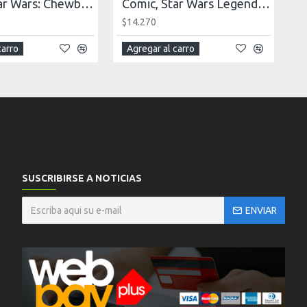
Comic, Star Wars: Chewbacca
Comic, Star Wars Legends: The Tyrant's Fist
$14.270
carro
Agregar al carro
SUSCRIBIRSE A NOTICIAS
ENVIAR