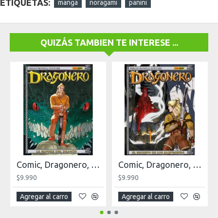
ETIQUETAS:
manga
noragami
panini
QUIZÁS TAMBIEN TE INTERESE ...
Comic, Dragonero, N.1
Comic, Dragonero, N.2
$9.990
$9.990
Agregar al carro
Agregar al carro