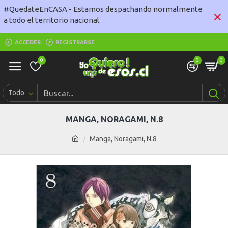
#QuedateEnCASA - Estamos despachando normalmente
a todo el territorio nacional.
ACCEDER
REGISTRARSE
0
0
0
Todo
MANGA, NORAGAMI, N.8
Manga, Noragami, N.8