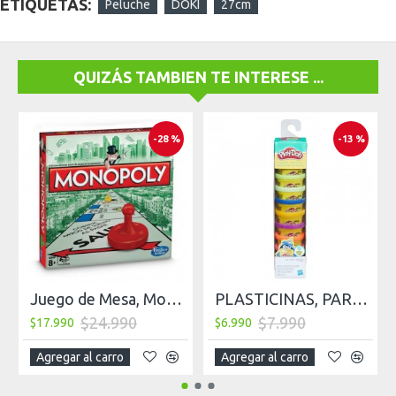
ETIQUETAS:
Peluche
DOKI
27cm
QUIZÁS TAMBIEN TE INTERESE ...
-28 %
-13 %
Juego de Mesa, Monopoly, Modular
PLASTICINAS, PARTY PACK PLAY DOH X 10 UNIDADES
$24.990
$7.990
$17.990
$6.990
Agregar al carro
Agregar al carro