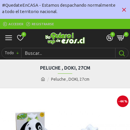
#QuedateEnCASA - Estamos despachando normalmente
a todo el territorio nacional.
ACCEDER
REGISTRARSE
0
0
0
Todo
PELUCHE , DOKI, 27CM
Peluche , DOKI, 27cm
-44 %