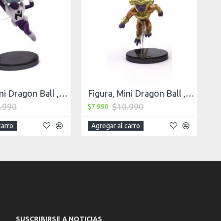
Figura, Mini Dragon Ball , Jacco
Figura, Mini Dragon Ball , Golden freezer
.990
$10.990
$7.990
carro
Agregar al carro
SUSCRIBIRSE A NOTICIAS