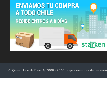
Yo Quiero Uno de Esos! © 2008 - 2020. Logos, nombres de personaje