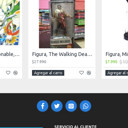
Pokebola Coleccionable, caja 32 unidades
Figura, The Walking Dead, Zombie
$10
$27.990
$7.990
Agregar al carro
Agregar al 
SERVICIO AL CLIENTE