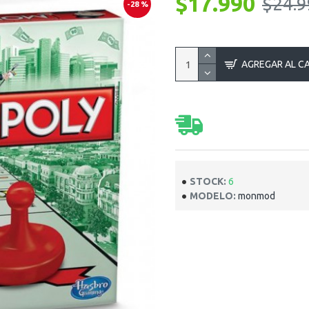
$17.990
$24.9
-28 %
AGREGAR AL C
STOCK:
6
MODELO:
monmod