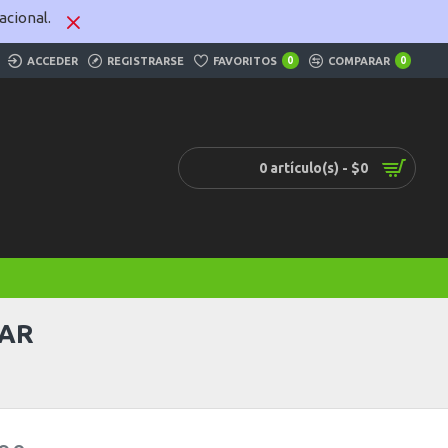
cional.
ACCEDER
REGISTRARSE
FAVORITOS
0
COMPARAR
0
0 artículo(s) - $0
LAR