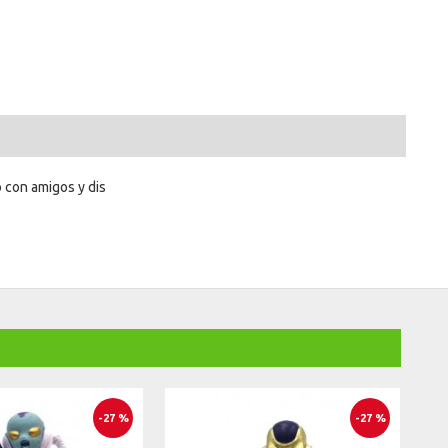
 con amigos y dis
-27 %
-27 %