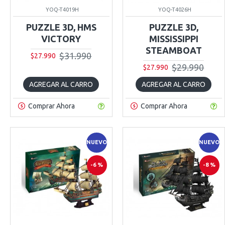
YOQ-T4019H
YOQ-T4026H
PUZZLE 3D, HMS
PUZZLE 3D,
VICTORY
MISSISSIPPI
STEAMBOAT
$31.990
$27.990
$29.990
$27.990
AGREGAR AL CARRO
AGREGAR AL CARRO
Comprar Ahora
Comprar Ahora
NUEVO
NUEVO
-6 %
-8 %