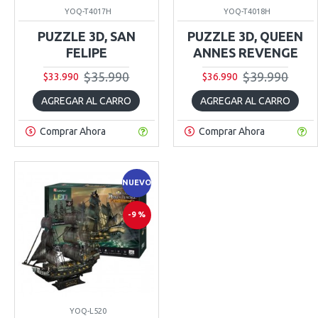
YOQ-T4017H
YOQ-T4018H
PUZZLE 3D, SAN
PUZZLE 3D, QUEEN
FELIPE
ANNES REVENGE
$35.990
$39.990
$33.990
$36.990
AGREGAR AL CARRO
AGREGAR AL CARRO
Comprar Ahora
Comprar Ahora
NUEVO
-9 %
YOQ-L520